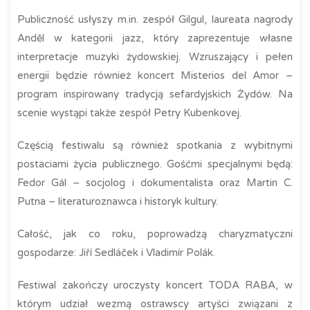
Publiczność usłyszy m.in. zespół Gilgul, laureata nagrody
Anděl w kategorii jazz, który zaprezentuje własne
interpretacje muzyki żydowskiej. Wzruszający i pełen
energii będzie również koncert Misterios del Amor –
program inspirowany tradycją sefardyjskich Żydów. Na
scenie wystąpi także zespół Petry Kubenkovej.
Częścią festiwalu są również spotkania z wybitnymi
postaciami życia publicznego. Gośćmi specjalnymi będą:
Fedor Gál – socjolog i dokumentalista oraz Martin C.
Putna – literaturoznawca i historyk kultury.
Całość, jak co roku, poprowadzą charyzmatyczni
gospodarze: Jiří Sedláček i Vladimír Polák.
Festiwal zakończy uroczysty koncert TODA RABA, w
którym udział wezmą ostrawscy artyści związani z