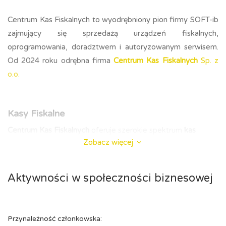
Centrum Kas Fiskalnych to wyodrębniony pion firmy SOFT-ib
zajmujący się sprzedażą urządzeń fiskalnych,
oprogramowania, doradztwem i autoryzowanym serwisem.
Od 2024 roku odrębna firma
Centrum Kas Fiskalnych
Sp. z
o.o.
Kasy Fiskalne
Centrum Kas Fiskalnych
oferuje szerokie spektrum
kas
Zobacz więcej
fiskalnych
, zróżnicowanych pod względem wielkości,
użyteczności oraz funkcji. W naszym asortymencie znajduje
się zarówno
mała kasa fiskalna
, jak i
kasa fiskalna
Aktywności w społeczności biznesowej
przenośna
,
średnia
oraz
systemowa
, a także
kasa bileterka
.
Znajdujące się w naszej ofercie
kasy fiskalne
, posiadają
gwarancję najwyższej jakości,
solidności
oraz bezawaryjności.
Przynależność członkowska:
Są to kasy
renomowanych producentów
, takich