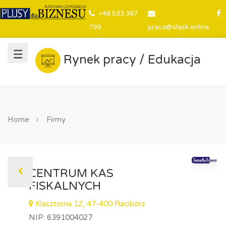
+48 533 367
799
praca@slask.online
Rynek pracy / Edukacja
Home
Firmy
CENTRUM KAS
FISKALNYCH
Klasztorna 12, 47-400 Racibórz
NIP: 6391004027