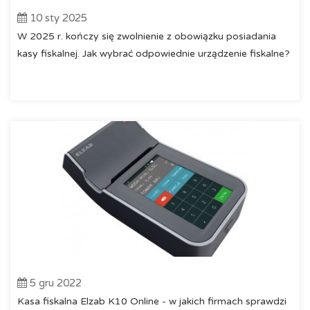
wyposażone w nowoczesne rozwiązania technologiczne,
10 sty 2025
które czynią z nich wyjątkowo atrakcyjne urządzenia. Co
W 2025 r. kończy się zwolnienie z obowiązku posiadania
więcej, są one
solidne i niezawodne
, zdolne do pracy w
kasy fiskalnej. Jak wybrać odpowiednie urządzenie fiskalne?
trudnych warunkach.
Metkownice
Centrum Kas Fiskalnych
oferuje szeroką
gamę
metkownic
zarówno jedno, jak i dwurzędowych, które
cechują się
niezawodnością
,
solidnością
oraz sprawnym
mechanizmem drukującym, zapewniającym szybki, a
zarazem
czytelny i wyrazisty wydruk
symboli oraz znaków
specjalnych. Poniższe urządzenia
wykonane zostały z
wysokiej jakości materiałów
oraz wyposażone w
praktyczne
funkcje
. Co więcej,
metkownice
są lekkie i posiadają
kompaktowy kształt oraz rozmiar.
5 gru 2022
Drukarki paragonowe
Kasa fiskalna Elzab K10 Online - w jakich firmach sprawdzi