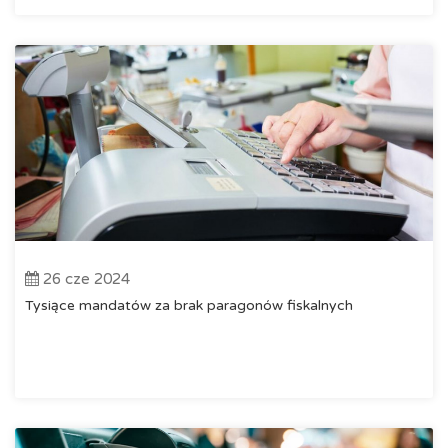
znajduje się cieszący się popularnością
program Small
Business
zarówno w wersji podstawowej, jak i z
wszystkimi
dodatkowymi modułami
, dzięki czemu możliwe
jest dostosowanie jego funkcjonalności do swoich wymagań.
Wdrażamy również oprogramowanie PC Market firmt
INSOFT oraz inne dedykowane rozwiązania.
26 cze 2024
Tysiące mandatów za brak paragonów fiskalnych