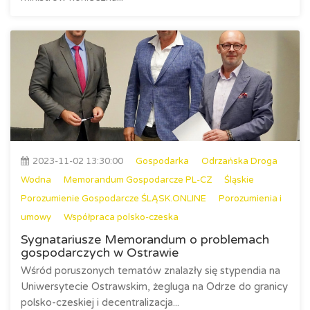
2023-11-02 13:30:00
Gospodarka
Odrzańska Droga
Wodna
Memorandum Gospodarcze PL-CZ
Śląskie
Porozumienie Gospodarcze ŚLĄSK.ONLINE
Porozumienia i
umowy
Współpraca polsko-czeska
Sygnatariusze Memorandum o problemach
gospodarczych w Ostrawie
Wśród poruszonych tematów znalazły się stypendia na
Uniwersytecie Ostrawskim, żegluga na Odrze do granicy
polsko-czeskiej i decentralizacja...