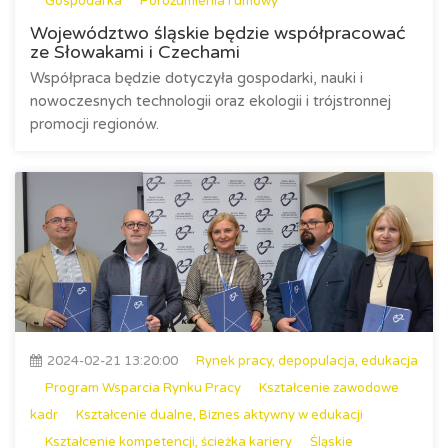
Gospodarka
Porozumienia i umowy
Województwo śląskie będzie współpracować
ze Słowakami i Czechami
Współpraca będzie dotyczyła gospodarki, nauki i
nowoczesnych technologii oraz ekologii i trójstronnej
promocji regionów.
2024-02-21 13:20:00
Rynek pracy, depopulacja, edukacja
Program Wsparcia Rynku Pracy
Kształcenie zawodowe
kadr
Kształcenie dualne, Biznes aktywny w edukacji
Kształcenie kompetencji, ścieżka kariery
Śląskie