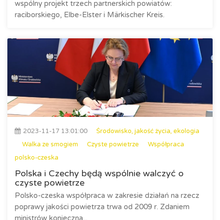
wspólny projekt trzech partnerskich powiatów:
raciborskiego, Elbe-Elster i Märkischer Kreis.
2023-11-17 13:01:00
Środowisko, jakość życia, ekologia
Walka ze smogiem
Czyste powietrze
Współpraca
polsko-czeska
Polska i Czechy będą wspólnie walczyć o
czyste powietrze
Polsko-czeska współpraca w zakresie działań na rzecz
poprawy jakości powietrza trwa od 2009 r. Zdaniem
ministrów konieczna...