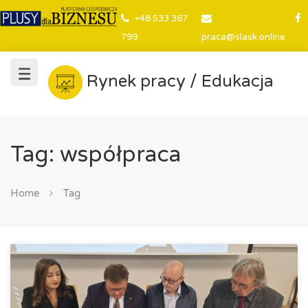
+48 533 367
799
praca@slask.online
Rynek pracy / Edukacja
Tag: współpraca
Home
Tag