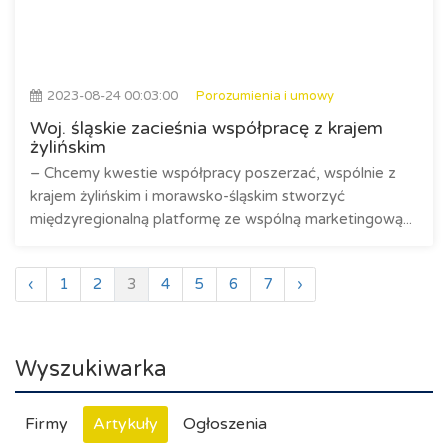
2023-08-24 00:03:00
Porozumienia i umowy
Woj. śląskie zacieśnia współpracę z krajem
żylińskim
– Chcemy kwestie współpracy poszerzać, wspólnie z
krajem żylińskim i morawsko-śląskim stworzyć
międzyregionalną platformę ze wspólną marketingową...
‹
1
2
3
4
5
6
7
›
Wyszukiwarka
Firmy
Artykuły
Ogłoszenia