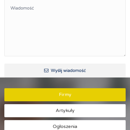
Kształcenie kompetencji, ścieżka kariery
Współpraca polsko-czeska
Raciborskie Rozmowy o Rozwoju
Kraina Górnej Odry
Turystyka i rekreacja
Wypoczynek, rozrywka
Ścieżki rowerowe i trasy turystyczne
Wyślij wiadomość
Firmy
Artykuły
Ogłoszenia