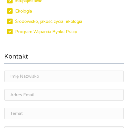
#kupujlokalnie
Ekologia
Środowisko, jakość życia, ekologia
Program Wsparcia Rynku Pracy
Rynek pracy, depopulacja, edukacja
Networking
Kontakt
Spotkania branżowe
Doradztwo zawodowe i personalne, rozwój
osobisty
Memorandum Gospodarcze PL-CZ
Śląskie Porozumienie Gospodarcze
ŚLĄSK.ONLINE
Integracja