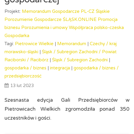
Projekt:
Memorandum Gospodarcze PL-CZ
Śląskie
Porozumienie Gospodarcze ŚLĄSK.ONLINE
Promocja
biznesu
Porozumienia i umowy
Współpraca polsko-czeska
Gospodarka
Tagi:
Pietrowice Wielkie
|
Memorandum
|
Czechy /
kraj
morawsko-śląski
|
Śląsk /
Subregion Zachodni /
Powiat
Raciborski /
Racibórz
|
Śląsk /
Subregion Zachodni
|
gospodarka /
biznes
|
integracja
|
gospodarka /
biznes /
przedsiębiorczość
13 lut 2023
Szesnasta edycja Gali Przedsiębiorców w
Pietrowicach Wielkich zgromodziła ponad 350
uczestników i gości.