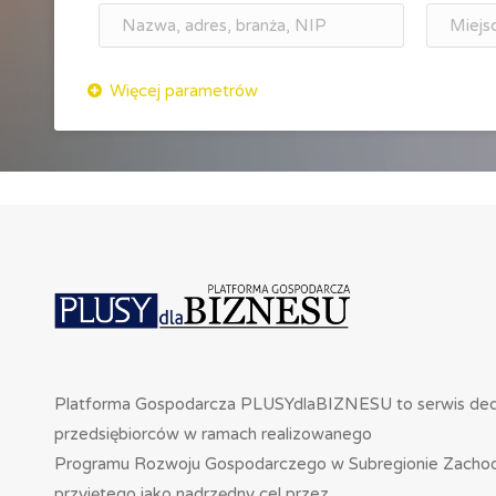
Platforma Gospodarcza PLUSYdlaBIZNESU to serwis de
przedsiębiorców w ramach realizowanego
Programu Rozwoju Gospodarczego w Subregionie Zacho
przyjętego jako nadrzędny cel przez