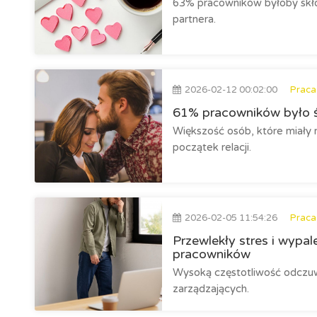
63% pracowników byłoby skło
partnera.
2026-02-12 00:02:00
Praca
61% pracowników było ś
Większość osób, które miały 
początek relacji.
2026-02-05 11:54:26
Praca
Przewlekły stres i wyp
pracowników
Wysoką częstotliwość odczuw
zarządzających.