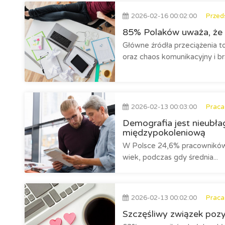
2026-02-16 00:02:00
Przeds
85% Polaków uważa, że 
Główne źródła przeciążenia to
oraz chaos komunikacyjny i br
2026-02-13 00:03:00
Praca
Demografia jest nieubł
międzypokoleniową
W Polsce 24,6% pracowników d
wiek, podczas gdy średnia...
2026-02-13 00:02:00
Praca
Szczęśliwy związek poz