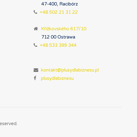
47-400, Racibórz
+48 502 21 31 22
Křížkovského 617/10
712 00 Ostrawa
+48 533 399 344
kontakt@plusydlabiznesu.pl
plusydlabiznesu
eserved.