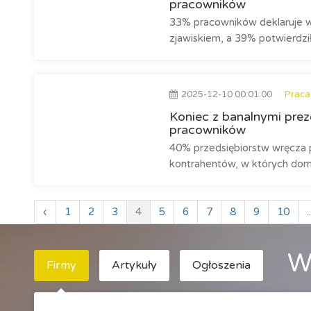
pracowników
33% pracowników deklaruje w
zjawiskiem, a 39% potwierdził
2025-12-10 00:01:00
Praca
Koniec z banalnymi prez
pracowników
40% przedsiębiorstw wręcza 
kontrahentów, w których dom
‹
1
2
3
4
5
6
7
8
9
10
..
W
Firmy
Artykuły
Ogłoszenia